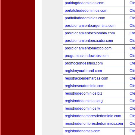
parkingdedominios.com
Ofe
portafoliodedominios.com
Ofe
portfoliodedominios.com
Ofe
posicionamientoargentina.com
Ofe
posicionamientocolombia.com
Ofe
posicionamientoecuador.com
Ofe
posicionamientomexico.com
Ofe
programaciondewebs.com
Ofe
promociondesitios.com
Ofe
registeryourbrand.com
Ofe
registraciondemarcas.com
Ofe
registreseudominio.com
Ofe
registrodedominios.biz
Ofe
registrodedominios.org
Ofe
registrodedominios.tv
Ofe
registrodenombresdedominio.com
Ofe
registrodenombresdedominios.com
Ofe
registrodenomes.com
Ofe