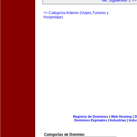
Ver Siguientes 1 >>
<< Categoria Anterior (Viajes,Turismo y
Hospedaje)
Registro de Dominios
|
Web Hosting
|
D
Dominios Expirados
|
Industrias
|
Indu
Categorías de Dominio: