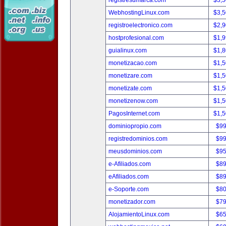
registresumarca.com
$3,
WebhostingLinux.com
$3,
registroelectronico.com
$2,
hostprofesional.com
$1,
guialinux.com
$1,
monetizacao.com
$1,
monetizare.com
$1,
monetizate.com
$1,
monetizenow.com
$1,
PagosInternet.com
$1,
dominiopropio.com
$9
registredominios.com
$9
meusdominios.com
$9
e-Afiliados.com
$8
eAfiliados.com
$8
e-Soporte.com
$8
monetizador.com
$7
AlojamientoLinux.com
$6