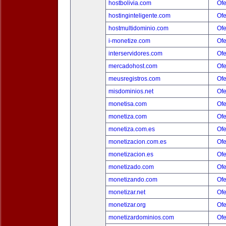
hostbolivia.com
Ofe
hostinginteligente.com
Ofe
hostmultidominio.com
Ofe
i-monetize.com
Ofe
interservidores.com
Ofe
mercadohost.com
Ofe
meusregistros.com
Ofe
misdominios.net
Ofe
monetisa.com
Ofe
monetiza.com
Ofe
monetiza.com.es
Ofe
monetizacion.com.es
Ofe
monetizacion.es
Ofe
monetizado.com
Ofe
monetizando.com
Ofe
monetizar.net
Ofe
monetizar.org
Ofe
monetizardominios.com
Ofe