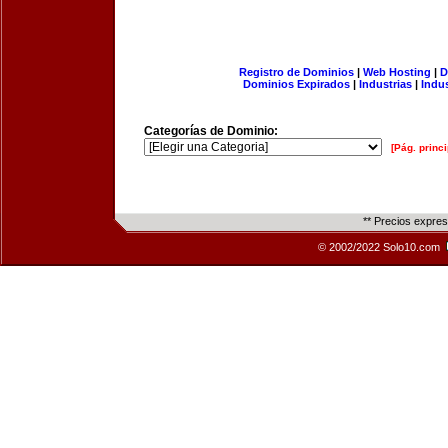
Registro de Dominios
|
Web Hosting
|
D
Dominios Expirados
|
Industrias
|
Indu
Categorías de Dominio:
[Pág. princi
** Precios expre
© 2002/2022 Solo10.com