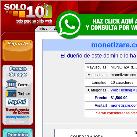
monetizare.
El dueño de este dominio lo ha
Mayusculas:
MONETIZARE.
Minusculas:
monetizare.co
Longitud:
10 caracteres
Categorias:
Web Hosting y 
Precio:
$1,500.00
Visitar!
monetizare.co
Serán consideradas ofer
R