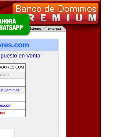
ores.com
 puesto en Venta
ADORES.COM
s.com
 y Dominios
es.com
tas