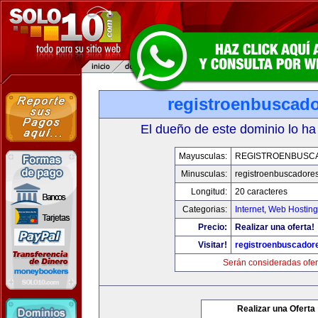
registroenbuscad
El dueño de este dominio lo ha
Mayusculas:
REGISTROENBUSC
Minusculas:
registroenbuscadore
Longitud:
20 caracteres
Categorias:
Internet
,
Web Hosting
Precio:
Realizar una oferta!
Visitar!
registroenbuscador
Serán consideradas ofer
Realizar una Oferta