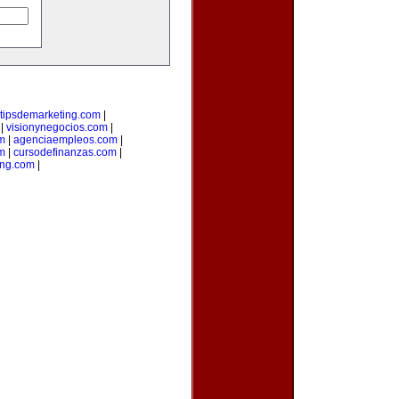
tipsdemarketing.com
|
|
visionynegocios.com
|
om
|
agenciaempleos.com
|
m
|
cursodefinanzas.com
|
ng.com
|