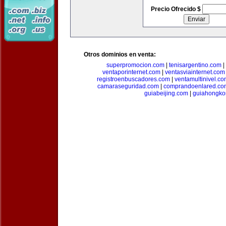
Precio Ofrecido $
Otros dominios en venta:
superpromocion.com
|
tenisargentino.com
|
ventaporinternet.com
|
ventasviainternet.com
registroenbuscadores.com
|
ventamultinivel.c
camaraseguridad.com
|
comprandoenlared.co
guiabeijing.com
|
guiahongko