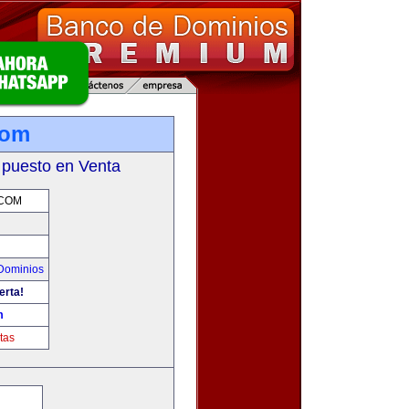
com
 puesto en Venta
.COM
Dominios
erta!
m
tas