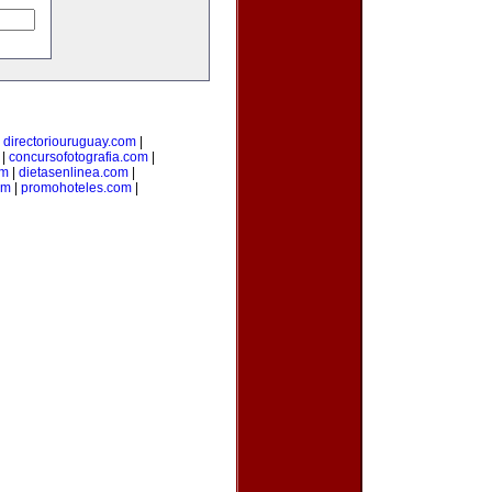
|
directoriouruguay.com
|
|
concursofotografia.com
|
om
|
dietasenlinea.com
|
om
|
promohoteles.com
|