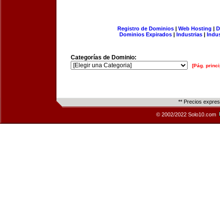
Registro de Dominios
|
Web Hosting
|
D
Dominios Expirados
|
Industrias
|
Indu
Categorías de Dominio:
[Pág. princi
** Precios expre
© 2002/2022 Solo10.com