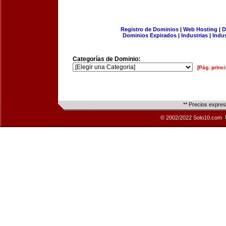
Registro de Dominios
|
Web Hosting
|
D
Dominios Expirados
|
Industrias
|
Indu
Categorías de Dominio:
[Pág. princi
** Precios expre
© 2002/2022 Solo10.com