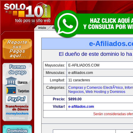
e-Afiliados.
El dueño de este dominio lo ha
Mayusculas:
E-AFILIADOS.COM
Minusculas:
e-afiliados.com
Longitud:
11 caracteres
Categorias:
Compras y Comercio ElectrÃ³nico
,
Info
Negocios
,
Web Hosting y Dominios
Precio:
$899.00
Visitar!
e-afiliados.com
Serán consideradas ofer