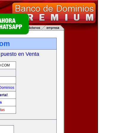
com
 puesto en Venta
O.COM
Dominios
erta!
m
tas