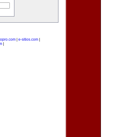
ropro.com
|
e-sitios.com
|
om
|