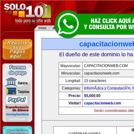
capacitacionwe
El dueño de este dominio lo ha
Mayusculas:
CAPACITACIONWEB.COM
Minusculas:
capacitacionweb.com
Longitud:
15 caracteres
Categorias:
InformÃ¡tica y ComputaciÃ³n
,
Precio:
$5,000.00
Visitar!
capacitacionweb.com
Serán consideradas ofer
R