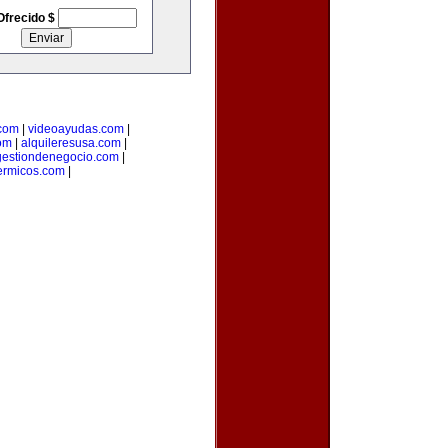
Ofrecido $
.com
|
videoayudas.com
|
om
|
alquileresusa.com
|
gestiondenegocio.com
|
ermicos.com
|