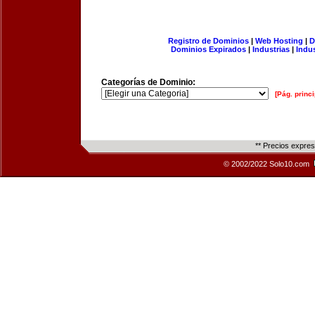
Registro de Dominios
|
Web Hosting
|
D
Dominios Expirados
|
Industrias
|
Indu
Categorías de Dominio:
[Pág. princi
** Precios expre
© 2002/2022 Solo10.com