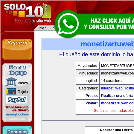
monetizartuwe
El dueño de este dominio lo ha
Mayusculas:
MONETIZARTUWE
Minusculas:
monetizartuweb.co
Longitud:
14 caracteres
Categorias:
Internet
,
Web Hostin
Precio:
Realizar una oferta
Visitar!
monetizartuweb.c
Serán consideradas ofer
Realizar una Oferta