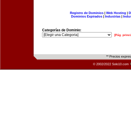
Registro de Dominios
|
Web Hosting
|
D
Dominios Expirados
|
Industrias
|
Indu
Categorías de Dominio:
[Pág. princi
** Precios expre
© 2002/2022 Solo10.com