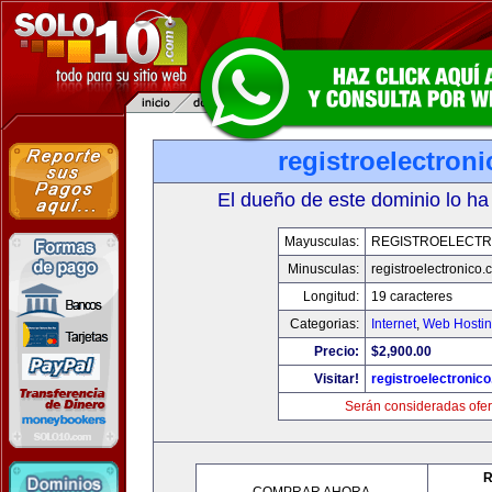
registroelectron
El dueño de este dominio lo ha
Mayusculas:
REGISTROELECTR
Minusculas:
registroelectronico
Longitud:
19 caracteres
Categorias:
Internet
,
Web Hostin
Precio:
$2,900.00
Visitar!
registroelectronic
Serán consideradas ofer
R