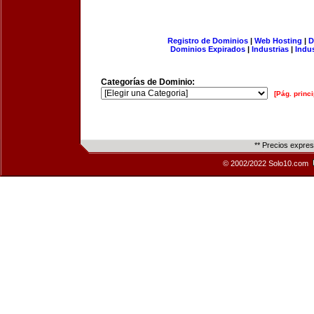
Registro de Dominios
|
Web Hosting
|
D
Dominios Expirados
|
Industrias
|
Indu
Categorías de Dominio:
[Pág. princi
** Precios expre
© 2002/2022 Solo10.com