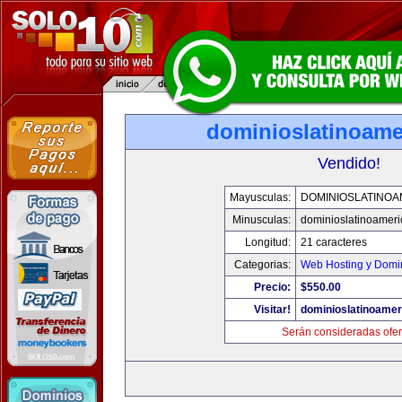
dominioslatinoame
Vendido!
Mayusculas:
DOMINIOSLATINOA
Minusculas:
dominioslatinoamer
Longitud:
21 caracteres
Categorias:
Web Hosting y Domi
Precio:
$550.00
Visitar!
dominioslatinoame
Serán consideradas ofer