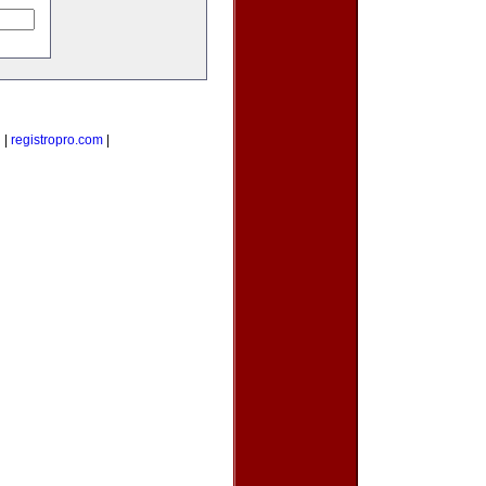
g
|
registropro.com
|