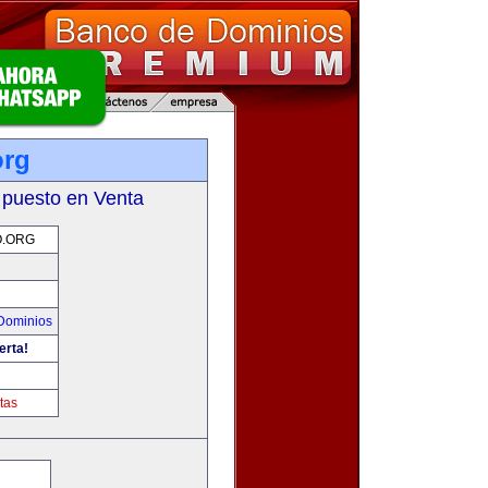
org
 puesto en Venta
O.ORG
Dominios
erta!
tas