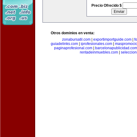
Precio Ofrecido $
Otros dominios en venta:
zonabursatil.com
|
exportimportguide.com
|
f
guiadelinks.com
|
iprofesionales.com
|
maspromoci
paginaprofesional.com
|
barcelonapublicidad.co
rentadeinmuebles.com
|
seleccio