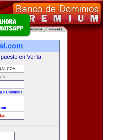
al.com
 puesto en Venta
NAL.COM
com
g y Dominios
!
.com
tas