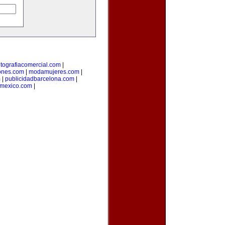
otografiacomercial.com
|
ones.com
|
modamujeres.com
|
m
|
publicidadbarcelona.com
|
nmexico.com
|