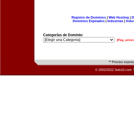
Registro de Dominios
|
Web Hosting
|
D
Dominios Expirados
|
Industrias
|
Indu
Categorías de Dominio:
[Pág. princi
** Precios expre
© 2002/2022 Solo10.com