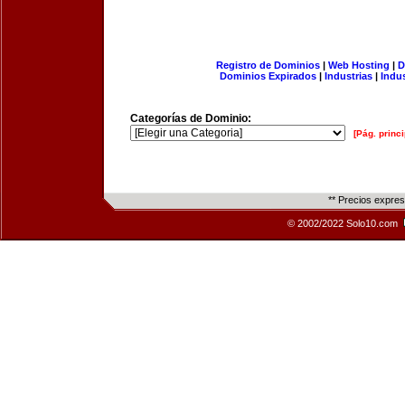
Registro de Dominios
|
Web Hosting
|
D
Dominios Expirados
|
Industrias
|
Indu
Categorías de Dominio:
[Pág. princi
** Precios expre
© 2002/2022 Solo10.com