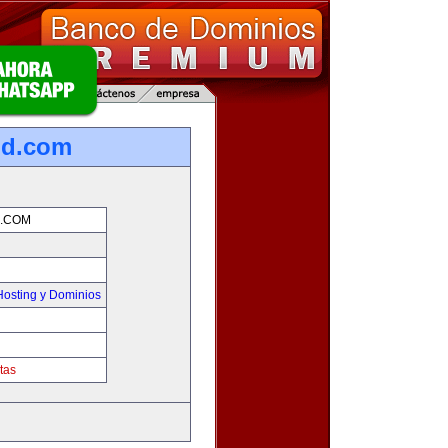
nd.com
.COM
osting y Dominios
tas