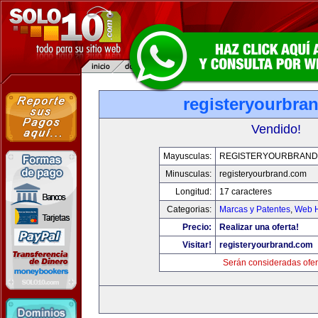
registeryourbra
Vendido!
Mayusculas:
REGISTERYOURBRAND
Minusculas:
registeryourbrand.com
Longitud:
17 caracteres
Categorias:
Marcas y Patentes
,
Web H
Precio:
Realizar una oferta!
Visitar!
registeryourbrand.com
Serán consideradas ofer