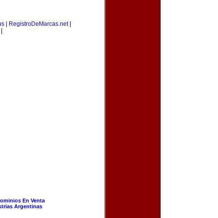
us
|
RegistroDeMarcas.net
|
|
ominios En Venta
strias Argentinas