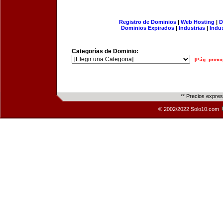
Registro de Dominios
|
Web Hosting
|
D
Dominios Expirados
|
Industrias
|
Indu
Categorías de Dominio:
[Pág. princi
** Precios expre
© 2002/2022 Solo10.com