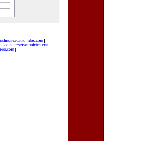
estinosvacacionales.com
|
ros.com
|
reservarboletos.com
|
leos.com
|