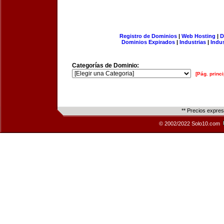
Registro de Dominios
|
Web Hosting
|
D
Dominios Expirados
|
Industrias
|
Indu
Categorías de Dominio:
[Pág. princi
** Precios expre
© 2002/2022 Solo10.com