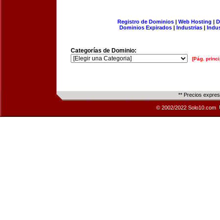
Registro de Dominios
|
Web Hosting
|
D
Dominios Expirados
|
Industrias
|
Indu
Categorías de Dominio:
[Pág. princi
** Precios expre
© 2002/2022 Solo10.com