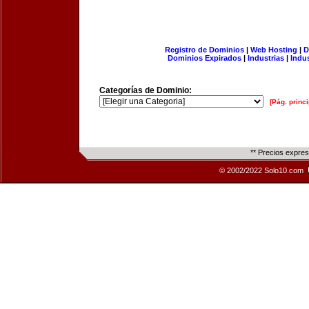
Registro de Dominios
|
Web Hosting
|
D
Dominios Expirados
|
Industrias
|
Indu
Categorías de Dominio:
[Pág. princi
** Precios expre
© 2002/2022 Solo10.com