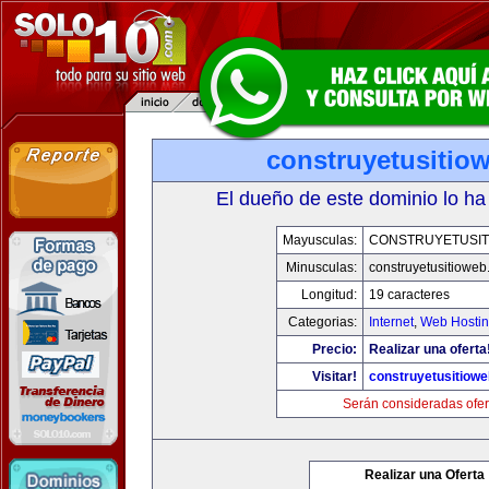
construyetusitio
El dueño de este dominio lo ha
Mayusculas:
CONSTRUYETUSIT
Minusculas:
construyetusitiowe
Longitud:
19 caracteres
Categorias:
Internet
,
Web Hostin
Precio:
Realizar una oferta
Visitar!
construyetusitiow
Serán consideradas ofer
Realizar una Oferta