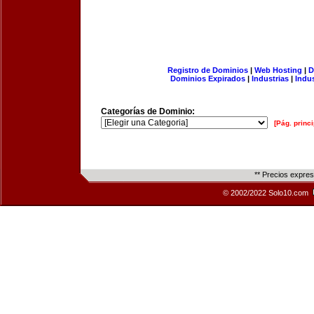
Registro de Dominios
|
Web Hosting
|
D
Dominios Expirados
|
Industrias
|
Indu
Categorías de Dominio:
[Pág. princi
** Precios expre
© 2002/2022 Solo10.com