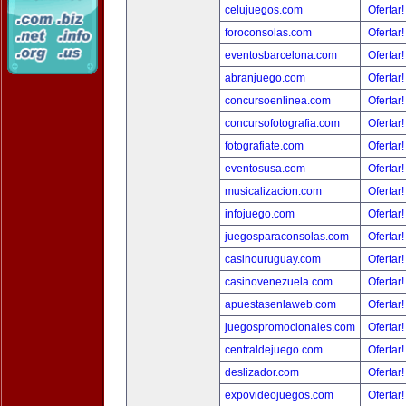
celujuegos.com
Ofertar
foroconsolas.com
Ofertar
eventosbarcelona.com
Ofertar
abranjuego.com
Ofertar
concursoenlinea.com
Ofertar
concursofotografia.com
Ofertar
fotografiate.com
Ofertar
eventosusa.com
Ofertar
musicalizacion.com
Ofertar
infojuego.com
Ofertar
juegosparaconsolas.com
Ofertar
casinouruguay.com
Ofertar
casinovenezuela.com
Ofertar
apuestasenlaweb.com
Ofertar
juegospromocionales.com
Ofertar
centraldejuego.com
Ofertar
deslizador.com
Ofertar
expovideojuegos.com
Ofertar