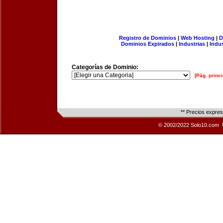
Registro de Dominios
|
Web Hosting
|
D
Dominios Expirados
|
Industrias
|
Indu
Categorías de Dominio:
[Pág. princi
** Precios expre
© 2002/2022 Solo10.com