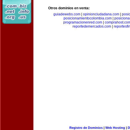
Otros dominios en venta:
guiadewebs.com
|
opinionciudadana.com
|
posi
posicionamientocolombia.com
|
posicion
programacionenred.com
|
comprahost.co
reportedemercados.com
|
reportesf
Registro de Dominios
|
Web Hosting
|
D