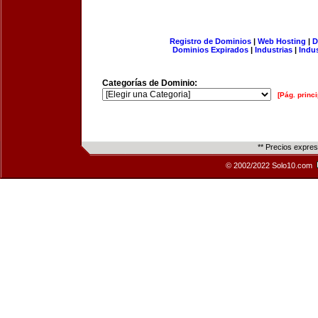
Registro de Dominios
|
Web Hosting
|
D
Dominios Expirados
|
Industrias
|
Indu
Categorías de Dominio:
[Pág. princi
** Precios expre
© 2002/2022 Solo10.com