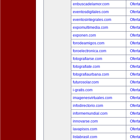
enbuscadelamor.com
Ofert
eventosdigitales.com
Ofert
eventosintegrales.com
Ofert
expomultimedia.com
Ofert
exponen.com
Ofert
forodeamigos.com
Ofert
foroelectronica.com
Ofert
fotografiarse.com
Ofert
fotografiate.com
Ofert
fotografiaurbana.com
Ofert
futurosolar.com
Ofert
i-gratis.com
Ofert
imagenesvirtuales.com
Ofert
infodirectorio.com
Ofert
informemundial.com
Ofert
innovarse.com
Ofert
lavapisos.com
Ofert
listabrasil.com
Ofert