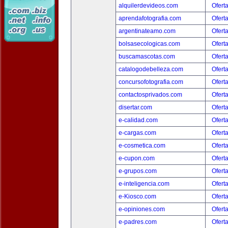
alquilerdevideos.com
Ofert
aprendafotografia.com
Ofert
argentinateamo.com
Ofert
bolsasecologicas.com
Ofert
buscamascotas.com
Ofert
catalogodebelleza.com
Ofert
concursofotografia.com
Ofert
contactosprivados.com
Ofert
disertar.com
Ofert
e-calidad.com
Ofert
e-cargas.com
Ofert
e-cosmetica.com
Ofert
e-cupon.com
Ofert
e-grupos.com
Ofert
e-inteligencia.com
Ofert
e-Kiosco.com
Ofert
e-opiniones.com
Ofert
e-padres.com
Ofert