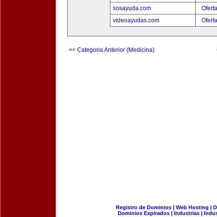
sosayuda.com
Ofert
videoayudas.com
Ofert
<< Categoria Anterior (Medicina)
Registro de Dominios
|
Web Hosting
|
D
Dominios Expirados
|
Industrias
|
Indu