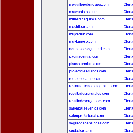
maquillajedenovias.com
Ofert
masventajas.com
Ofert
mifiestadequince.com
Ofert
mochilear.com
Ofert
mujerclub.com
Ofert
muyfamoso.com
Ofert
normasdeseguridad.com
Ofert
paginacentral.com
Ofert
pisosatermicos.com
Ofert
protectoresdiarios.com
Ofert
regalosdeamor.com
Ofert
restauraciondefotografias.com
Ofert
resultadosnaturales.com
Ofert
resultadosorganicos.com
Ofert
salonparaeventos.com
Ofert
salonprofesional.com
Ofert
segurodepensiones.com
Ofert
seubolso.com
Ofert