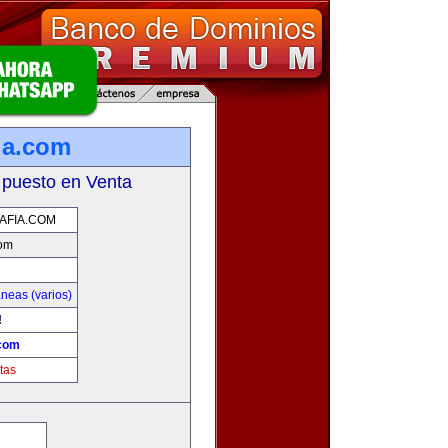
ia.com
 puesto en Venta
AFIA.COM
com
neas (varios)
!
.com
tas