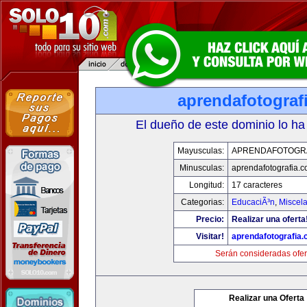
aprendafotograf
El dueño de este dominio lo ha
Mayusculas:
APRENDAFOTOGR
Minusculas:
aprendafotografia.
Longitud:
17 caracteres
Categorias:
EducaciÃ³n
,
Miscela
Precio:
Realizar una oferta
Visitar!
aprendafotografia
Serán consideradas ofer
Realizar una Oferta