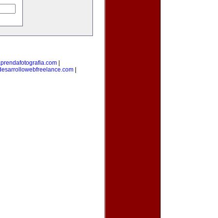
prendafotografia.com
|
desarrollowebfreelance.com
|