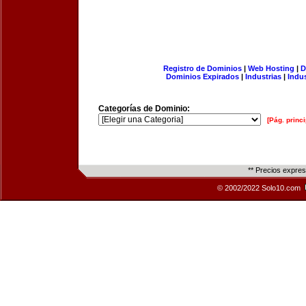
Registro de Dominios
|
Web Hosting
|
D
Dominios Expirados
|
Industrias
|
Indu
Categorías de Dominio:
[Pág. princi
** Precios expre
© 2002/2022 Solo10.com