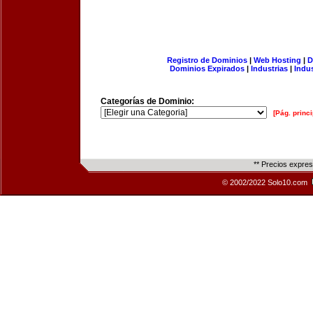
Registro de Dominios
|
Web Hosting
|
D
Dominios Expirados
|
Industrias
|
Indu
Categorías de Dominio:
[Pág. princi
** Precios expre
© 2002/2022 Solo10.com