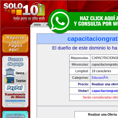
capacitaciongra
El dueño de este dominio lo ha
Mayusculas:
CAPACITACIONG
Minusculas:
capacitaciongrati
Longitud:
18 caracteres
Categorias:
EducaciÃ³n
Precio:
Realizar una ofer
Visitar!
capacitaciongrat
Serán consideradas ofer
Realizar una Oferta