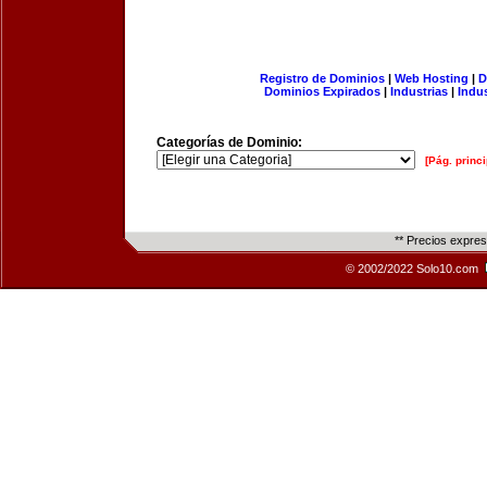
Registro de Dominios
|
Web Hosting
|
D
Dominios Expirados
|
Industrias
|
Indu
Categorías de Dominio:
[Pág. princi
** Precios expre
© 2002/2022 Solo10.com