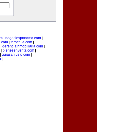
om
|
negociospanama.com
|
l.com
|
forochile.com
|
|
gerenciainmobiliaria.com
|
|
bienesenventa.com
|
|
guiasanjusto.com
|
m
|