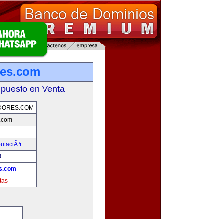
res.com
 puesto en Venta
DORES.COM
.com
putaciÃ³n
!
s.com
tas