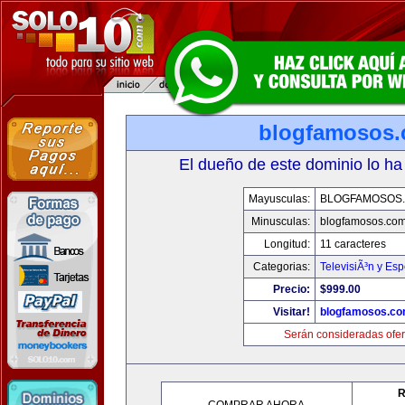
blogfamosos
El dueño de este dominio lo ha
Mayusculas:
BLOGFAMOSOS
Minusculas:
blogfamosos.co
Longitud:
11 caracteres
Categorias:
TelevisiÃ³n y Esp
Precio:
$999.00
Visitar!
blogfamosos.c
Serán consideradas ofer
R