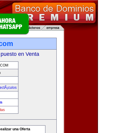
.com
 puesto en Venta
.COM
m
ectÃ¡culos
om
tas
ealizar una Oferta