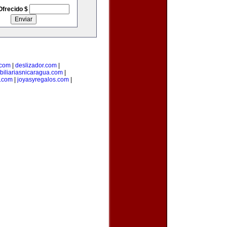
Ofrecido $
.com
|
deslizador.com
|
biliariasnicaragua.com
|
.com
|
joyasyregalos.com
|