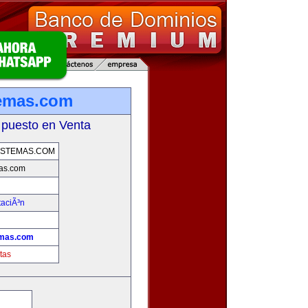
temas.com
 puesto en Venta
ISTEMAS.COM
as.com
taciÃ³n
emas.com
tas