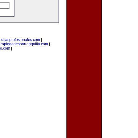
sultasprofesionales.com
|
propiedadesbarranquilla.com
|
to.com
|