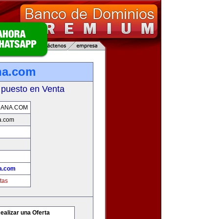
na.com
 puesto en Venta
DANA.COM
a.com
a.com
tas
ealizar una Oferta