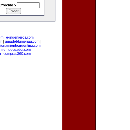
Ofrecido $
om
|
e-ingenieros.com
|
om
|
guiadeblumenau.com
|
cionamientoargentina.com
|
amientoecuador.com
|
m
|
compras360.com
|