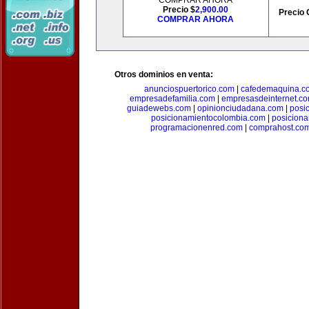
COMPRAR AHORA
Precio $
2,900.00
Precio 
COMPRAR AHORA
Otros dominios en venta:
anunciospuertorico.com
|
cafedemaquina.c
empresadefamilia.com
|
empresasdeinternet.c
guiadewebs.com
|
opinionciudadana.com
|
posi
posicionamientocolombia.com
|
posicion
programacionenred.com
|
comprahost.co