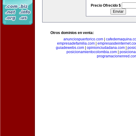
Precio Ofrecido $
Otros dominios en venta:
anunciospuertorico.com
|
cafedemaquina.c
empresadefamilia.com
|
empresasdeinternet.c
guiadewebs.com
|
opinionciudadana.com
|
posi
posicionamientocolombia.com
|
posicion
programacionenred.co