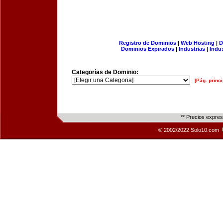
Registro de Dominios
|
Web Hosting
|
D
Dominios Expirados
|
Industrias
|
Indu
Categorías de Dominio:
[Pág. princi
** Precios expre
© 2002/2022 Solo10.com