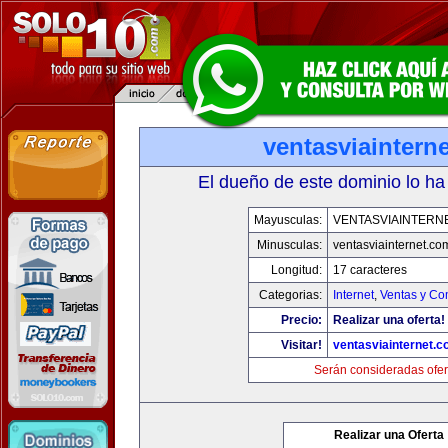
ventasviaintern
El dueño de este dominio lo ha
Mayusculas:
VENTASVIAINTERN
Minusculas:
ventasviainternet.co
Longitud:
17 caracteres
Categorias:
Internet
,
Ventas y Co
Precio:
Realizar una oferta!
Visitar!
ventasviainternet.
Serán consideradas ofer
Realizar una Oferta