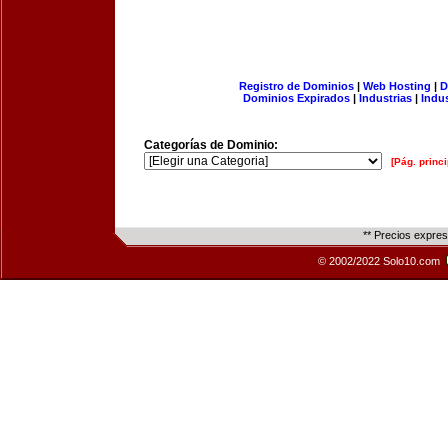
Registro de Dominios
|
Web Hosting
|
D
Dominios Expirados
|
Industrias
|
Indu
Categorías de Dominio:
[Pág. princi
** Precios expre
© 2002/2022 Solo10.com