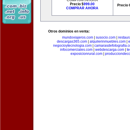
COMPRAR AHORA
Precio $
999.00
Precio 
COMPRAR AHORA
Otros dominios en venta:
mundoviajeros.com
|
susocio.com
|
restaur
descargas365.com
|
alquilerinmuebles.com
|
e
negocioytecnologia.com
|
camarasdefotografia.
infocomerciales.com
|
webdescarga.com
|
t
exposicionrural.com
|
producciondec