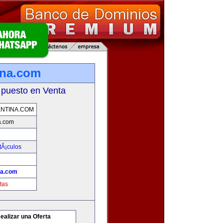
ina.com
 puesto en Venta
NTINA.COM
a.com
tÃ¡culos
na.com
tas
ealizar una Oferta