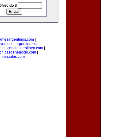
Ofrecido $
antesargentinos.com
|
ventosenargentina.com
|
com
|
concursoenlinea.com
|
ecnicasdenegocio.com
|
omerciales.com
|