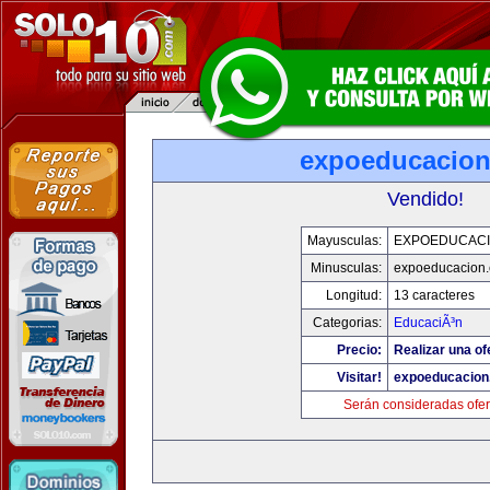
expoeducacio
Vendido!
Mayusculas:
EXPOEDUCAC
Minusculas:
expoeducacion
Longitud:
13 caracteres
Categorias:
EducaciÃ³n
Precio:
Realizar una of
Visitar!
expoeducacion
Serán consideradas ofer