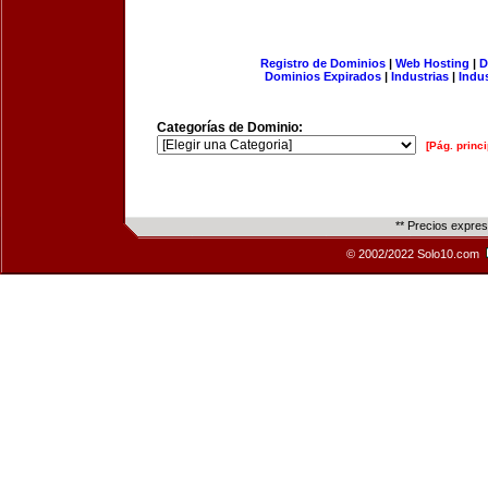
Registro de Dominios
|
Web Hosting
|
D
Dominios Expirados
|
Industrias
|
Indu
Categorías de Dominio:
[Pág. princi
** Precios expre
© 2002/2022 Solo10.com