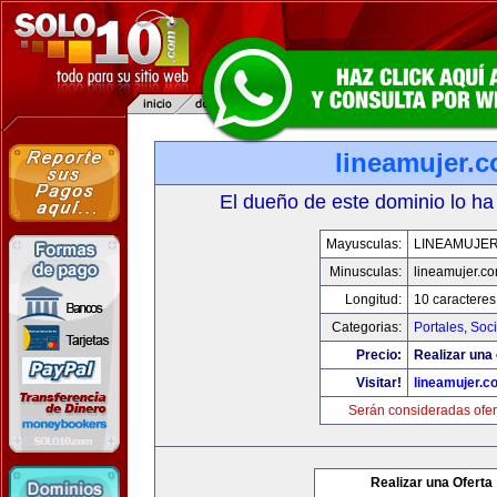
lineamujer.
El dueño de este dominio lo ha
Mayusculas:
LINEAMUJE
Minusculas:
lineamujer.c
Longitud:
10 caracteres
Categorias:
Portales
,
Soc
Precio:
Realizar una 
Visitar!
lineamujer.c
Serán consideradas ofer
Realizar una Oferta