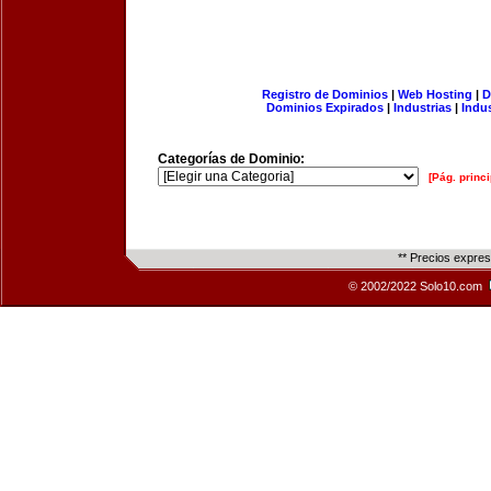
Registro de Dominios
|
Web Hosting
|
D
Dominios Expirados
|
Industrias
|
Indu
Categorías de Dominio:
[Pág. princi
** Precios expre
© 2002/2022 Solo10.com