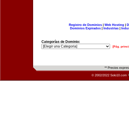
Registro de Dominios
|
Web Hosting
|
D
Dominios Expirados
|
Industrias
|
Indu
Categorías de Dominio:
[Pág. princi
** Precios expre
© 2002/2022 Solo10.com