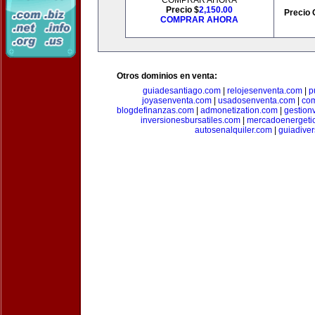
COMPRAR AHORA
Precio $
2,150.00
Precio 
COMPRAR AHORA
Otros dominios en venta:
guiadesantiago.com
|
relojesenventa.com
|
p
joyasenventa.com
|
usadosenventa.com
|
co
blogdefinanzas.com
|
admonetization.com
|
gestion
inversionesbursatiles.com
|
mercadoenergeti
autosenalquiler.com
|
guiadive