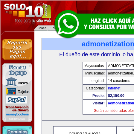
admonetizatio
El dueño de este dominio lo ha
Mayusculas:
ADMONETIZAT
Minusculas:
admonetization
Longitud:
14 caracteres
Categorias:
Internet
Precio:
$2,150.00
Visitar!
admonetizatio
Serán consideradas ofer
R