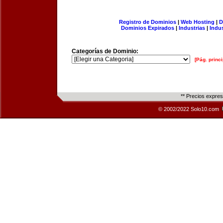
Registro de Dominios
|
Web Hosting
|
D
Dominios Expirados
|
Industrias
|
Indu
Categorías de Dominio:
[Pág. princi
** Precios expre
© 2002/2022 Solo10.com