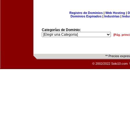
Registro de Dominios
|
Web Hosting
|
D
Dominios Expirados
|
Industrias
|
Indu
Categorías de Dominio:
[Pág. princi
** Precios expre
© 2002/2022 Solo10.com