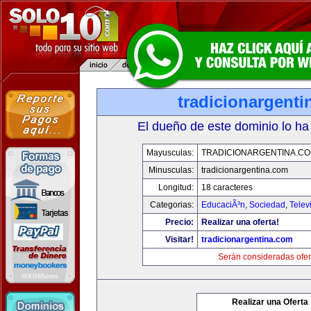
tradicionargent
El dueño de este dominio lo ha
Mayusculas:
TRADICIONARGENTINA.C
Minusculas:
tradicionargentina.com
Longitud:
18 caracteres
Categorias:
EducaciÃ³n
,
Sociedad
,
Telev
Precio:
Realizar una oferta!
Visitar!
tradicionargentina.com
Serán consideradas ofer
Realizar una Oferta