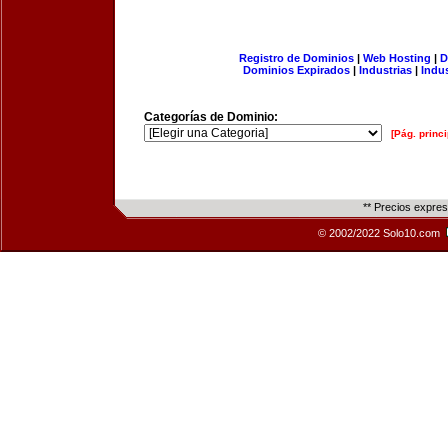
Registro de Dominios
|
Web Hosting
|
D
Dominios Expirados
|
Industrias
|
Indu
Categorías de Dominio:
[Pág. princi
** Precios expre
© 2002/2022 Solo10.com