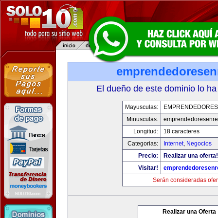
emprendedoresen
El dueño de este dominio lo ha
Mayusculas:
EMPRENDEDORES
Minusculas:
emprendedoresenre
Longitud:
18 caracteres
Categorias:
Internet
,
Negocios
Precio:
Realizar una oferta!
Visitar!
emprendedoresenr
Serán consideradas ofer
Realizar una Oferta