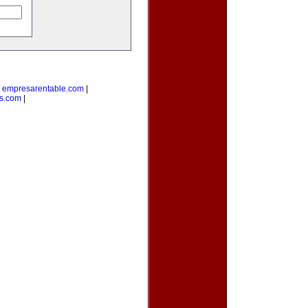
|
empresarentable.com
|
s.com
|