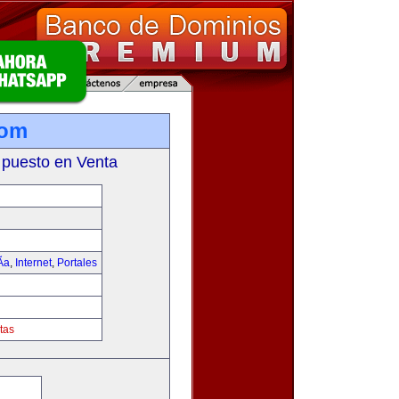
com
 puesto en Venta
­a
,
Internet
,
Portales
tas