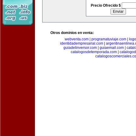
Precio Ofrecido $
Otros dominios en venta:
webventa.com
|
programatuviaje.com
|
log
identidadempresarial.com
|
argentinaenlinea
guiadelinversor.com
|
guiaemail.com
|
catal
catalogosdetemporada.com
|
catalogo
catalogoscomerciales.c