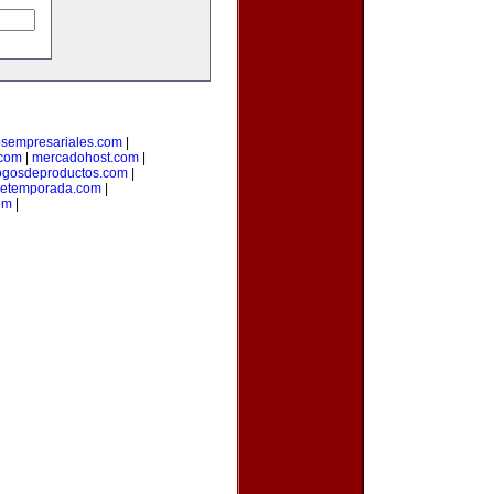
osempresariales.com
|
.com
|
mercadohost.com
|
ogosdeproductos.com
|
detemporada.com
|
om
|