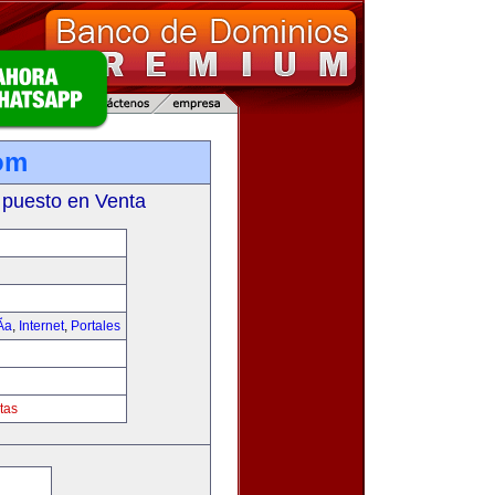
om
 puesto en Venta
­a
,
Internet
,
Portales
tas