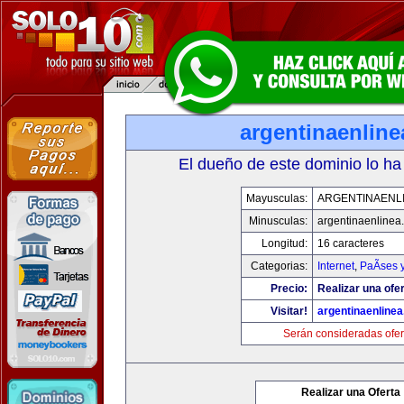
argentinaenlin
El dueño de este dominio lo ha
Mayusculas:
ARGENTINAENL
Minusculas:
argentinaenlinea
Longitud:
16 caracteres
Categorias:
Internet
,
PaÃ­ses 
Precio:
Realizar una ofer
Visitar!
argentinaenline
Serán consideradas ofer
Realizar una Oferta