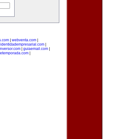
s.com
|
webventa.com
|
|
identidadempresarial.com
|
inversor.com
|
guiaemail.com
|
detemporada.com
|