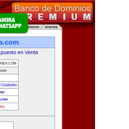
ea.com
 puesto en Venta
INEA.COM
.com
y Ciudades
ta!
a.com
tas