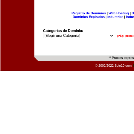
Registro de Dominios
|
Web Hosting
|
D
Dominios Expirados
|
Industrias
|
Indu
Categorías de Dominio:
[Pág. princi
** Precios expre
© 2002/2022 Solo10.com