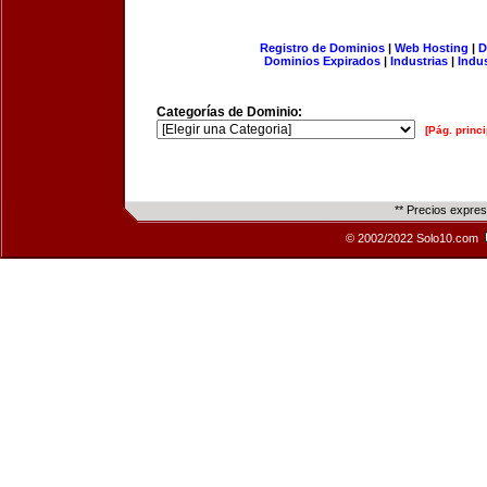
Registro de Dominios
|
Web Hosting
|
D
Dominios Expirados
|
Industrias
|
Indu
Categorías de Dominio:
[Pág. princi
** Precios expre
© 2002/2022 Solo10.com