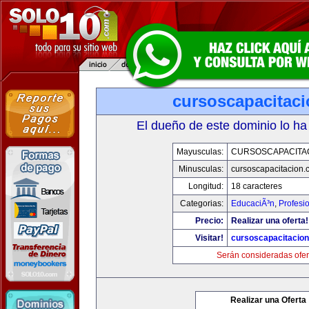
cursoscapacitac
El dueño de este dominio lo ha
Mayusculas:
CURSOSCAPACITA
Minusculas:
cursoscapacitacion.
Longitud:
18 caracteres
Categorias:
EducaciÃ³n
,
Profesi
Precio:
Realizar una oferta!
Visitar!
cursoscapacitacio
Serán consideradas ofer
Realizar una Oferta